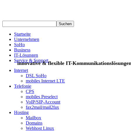
Startseite
Unternehmen
SoHo
Business
IT-Lösungen
Service & Support
innovative & flexible IT-Kommunikationslösunge
Internet
DSL SoHo
mobiles Internet LTE
Telefonie
CPS
mobiles Preselect
VoIP/SIP-Account
fax2mail/mail2fax
Hosting
Mailbox
Domains
Webhost Linux