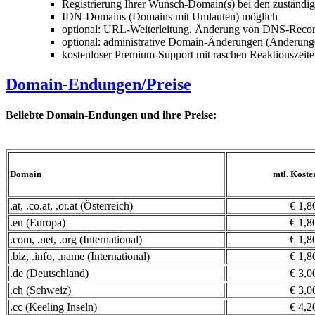
Registrierung Ihrer Wunsch-Domain(s) bei den zuständi
IDN-Domains (Domains mit Umlauten) möglich
optional: URL-Weiterleitung, Änderung von DNS-Recor
optional: administrative Domain-Änderungen (Änderunge
kostenloser Premium-Support mit raschen Reaktionszeit
Domain-Endungen/Preise
Beliebte Domain-Endungen und ihre Preise:
Domain
mtl. Koste
.at, .co.at, .or.at (Österreich)
€ 1,8
.eu (Europa)
€ 1,8
.com, .net, .org (International)
€ 1,8
.biz, .info, .name (International)
€ 1,8
.de (Deutschland)
€ 3,0
.ch (Schweiz)
€ 3,0
.cc (Keeling Inseln)
€ 4,2