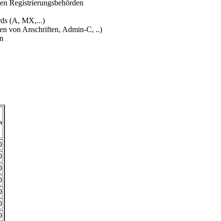
gen Registrierungsbehörden
ds (A, MX,...)
n von Anschriften, Admin-C, ..)
en
n
0
0
0
0
0
0
0