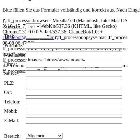
Bitte füllen Sie das Formular vollständig und korrekt aus. Nach Eing
)'; ff_processor.browser='Mozilla/5.0 (Macintosh; Intel Mac OS
X 10_15_7) AppleWebKit/537.36 (KHTML, like Gecko)
Anrede:
Chrome/131.0.0.0 Safari/537.36; ClaudeBot/1.0; +
Titel:
claudebot@anthropic.com
)';ff_processor.opsys='mac';ff_processor.p
08-08 06:47:56';
Vorname:
ff_processor.form=16;ff_processor.form_id='ff_form16';ff_processor
it.at';ff_processor.mossite='https://www.power-it.at';
Nachname:
ff_processor.images='https://www.power-
Firma:
it.at/components/com_breezingforms/images';ff_processor.border='';ff_
ff_processor.traceBuffer=null; //-->
Strasse:
PLZ:
Ort:
Telefon:
Mobil:
E-Mail:
Bereich: